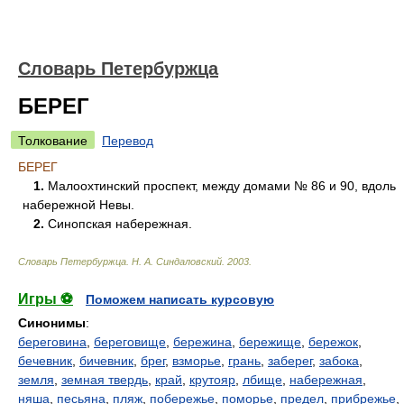
Словарь Петербуржца
БЕРЕГ
Толкование
Перевод
БЕРЕГ
1.
Малоохтинский проспект, между домами № 86 и 90, вдоль
набережной Невы.
2.
Синопская набережная.
Словарь Петербуржца
.
Н. А. Синдаловский
.
2003
.
Игры ⚽
Поможем написать курсовую
Синонимы
:
береговина
,
береговище
,
бережина
,
бережище
,
бережок
,
бечевник
,
бичевник
,
брег
,
взморье
,
грань
,
заберег
,
забока
,
земля
,
земная твердь
,
край
,
крутояр
,
лбище
,
набережная
,
няша
,
песьяна
,
пляж
,
побережье
,
поморье
,
предел
,
прибрежье
,