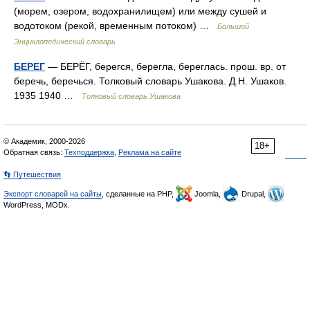
(морем, озером, водохранилищем) или между сушей и
водотоком (рекой, временным потоком) …
Большой
Энциклопедический словарь
БЕРЕГ
— БЕРЁГ, берегся, берегла, береглась. прош. вр. от
беречь, беречься. Толковый словарь Ушакова. Д.Н. Ушаков.
1935 1940 …
Толковый словарь Ушакова
© Академик, 2000-2026
18+
Обратная связь:
Техподдержка
,
Реклама на сайте
👣 Путешествия
Экспорт словарей на сайты
, сделанные на PHP,
Joomla,
Drupal,
WordPress, MODx.