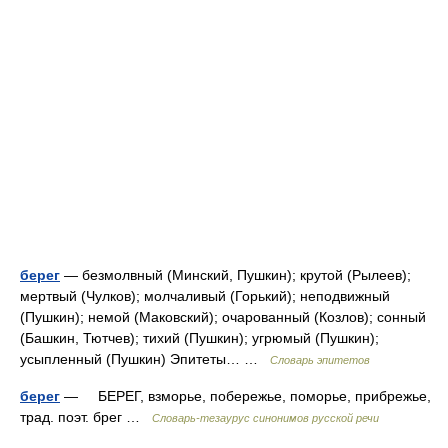
берег
— безмолвный (Минский, Пушкин); крутой (Рылеев);
мертвый (Чулков); молчаливый (Горький); неподвижный
(Пушкин); немой (Маковский); очарованный (Козлов); сонный
(Башкин, Тютчев); тихий (Пушкин); угрюмый (Пушкин);
усыпленный (Пушкин) Эпитеты… …
Словарь эпитетов
берег
— БЕРЕГ, взморье, побережье, поморье, прибрежье,
трад. поэт. брег …
Словарь-тезаурус синонимов русской речи