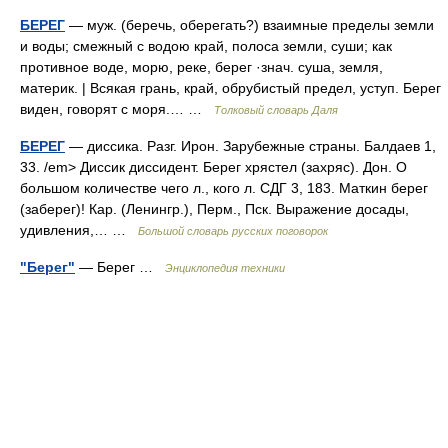
БЕРЕГ
— муж. (беречь, оберегать?) взаимные пределы земли
и воды; смежный с водою край, полоса земли, суши; как
противное воде, морю, реке, берег ·знач. суша, земля,
материк. | Всякая грань, край, обрубистый предел, уступ. Берег
виден, говорят с моря.… …
Толковый словарь Даля
БЕРЕГ
— диссика. Разг. Ирон. Зарубежные страны. Балдаев 1,
33. /em> Диссик диссидент. Берег хрястел (захряс). Дон. О
большом количестве чего л., кого л. СДГ 3, 183. Маткин берег
(заберег)! Кар. (Ленингр.), Перм., Пск. Выражение досады,
удивления,… …
Большой словарь русских поговорок
"Берег"
— Берег …
Энциклопедия техники